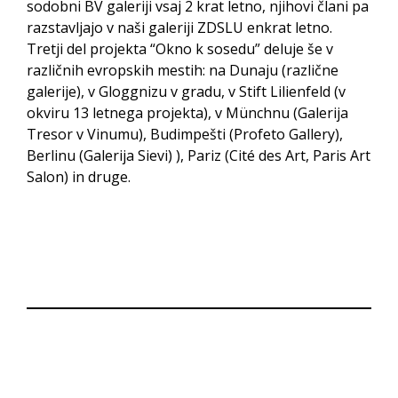
sodobni BV galeriji vsaj 2 krat letno, njihovi člani pa
razstavljajo v naši galeriji ZDSLU enkrat letno.
Tretji del projekta “Okno k sosedu” deluje še v
različnih evropskih mestih: na Dunaju (različne
galerije), v Gloggnizu v gradu, v Stift Lilienfeld (v
okviru 13 letnega projekta), v Münchnu (Galerija
Tresor v Vinumu), Budimpešti (Profeto Gallery),
Berlinu (Galerija Sievi) ), Pariz (Cité des Art, Paris Art
Salon) in druge.