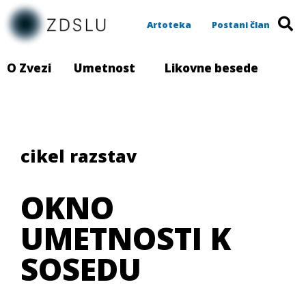
Artoteka
Postani član
O Zvezi
Umetnost
Likovne besede
cikel razstav
OKNO
UMETNOSTI K
SOSEDU