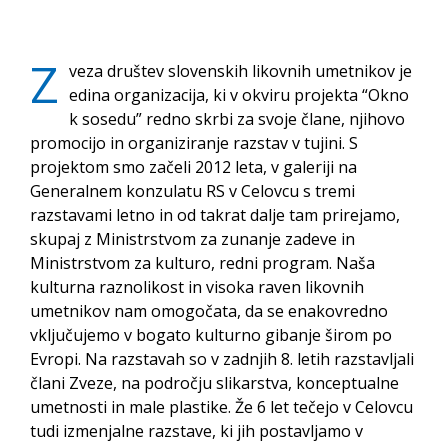
Z
veza društev slovenskih likovnih umetnikov je
edina organizacija, ki v okviru projekta “Okno
k sosedu” redno skrbi za svoje člane, njihovo
promocijo in organiziranje razstav v tujini. S
projektom smo začeli 2012 leta, v galeriji na
Generalnem konzulatu RS v Celovcu s tremi
razstavami letno in od takrat dalje tam prirejamo,
skupaj z Ministrstvom za zunanje zadeve in
Ministrstvom za kulturo, redni program. Naša
kulturna raznolikost in visoka raven likovnih
umetnikov nam omogočata, da se enakovredno
vključujemo v bogato kulturno gibanje širom po
Evropi. Na razstavah so v zadnjih 8. letih razstavljali
člani Zveze, na področju slikarstva, konceptualne
umetnosti in male plastike. Že 6 let tečejo v Celovcu
tudi izmenjalne razstave, ki jih postavljamo v