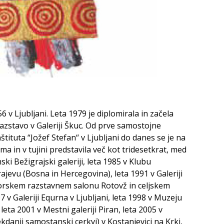
56 v Ljubljani. Leta 1979 je diplomirala in začela
 razstavo v Galeriji Škuc. Od prve samostojne
nštituta “Jožef Stefan“ v Ljubljani do danes se je na
 in v tujini predstavila več kot tridesetkrat, med
ski Bežigrajski galeriji, leta 1985 v Klubu
ajevu (Bosna in Hercegovina), leta 1991 v Galeriji
orskem razstavnem salonu Rotovž in celjskem
 v Galeriji Equrna v Ljubljani, leta 1998 v Muzeju
eta 2001 v Mestni galeriji Piran, leta 2005 v
ekdanji samostanski cerkvi) v Kostanjevici na Krki,