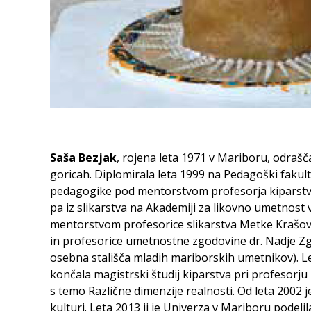
Saša Bezjak
, rojena leta 1971 v Mariboru, odrašč
goricah. Diplomirala leta 1999 na Pedagoški fakult
pedagogike pod mentorstvom profesorja kiparstva
pa iz slikarstva na Akademiji za likovno umetnost 
mentorstvom profesorice slikarstva Metke Krašovec 
in profesorice umetnostne zgodovine dr. Nadje Zgon
osebna stališča mladih mariborskih umetnikov). L
končala magistrski študij kiparstva pri profesorju
s temo Različne dimenzije realnosti. Od leta 2002
kulturi. Leta 2013 ji je Univerza v Mariboru podeli