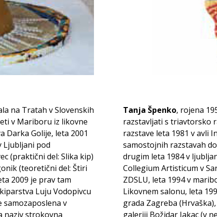
ala na Tratah v Slovenskih
Tanja Špenko
, rojena 19
eti v Mariboru iz likovne
razstavljati s triavtorsko
 Darka Golije, leta 2001
razstave leta 1981 v avli I
v Ljubljani pod
samostojnih razstavah doma
(praktični del: Slika kip)
drugim leta 1984 v ljubljan
ik (teoretični del: Štiri
Collegium Artisticum v Sar
eta 2009 je prav tam
ZDSLU, leta 1994 v marib
 kiparstva Luju Vodopivcu
Likovnem salonu, leta 1997
 je samozaposlena v
grada Zagreba (Hrvaška), l
la naziv strokovna
galeriji Božidar Jakac (v n