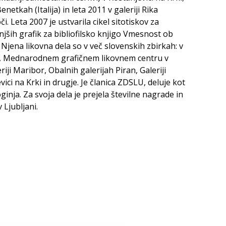
enetkah (Italija) in leta 2011 v galeriji Rika
. Leta 2007 je ustvarila cikel sitotiskov za
jših grafik za bibliofilsko knjigo Vmesnost ob
jena likovna dela so v več slovenskih zbirkah: v
na, Mednarodnem grafičnem likovnem centru v
iji Maribor, Obalnih galerijah Piran, Galeriji
vici na Krki in drugje. Je članica ZDSLU, deluje kot
ginja. Za svoja dela je prejela številne nagrade in
v Ljubljani.