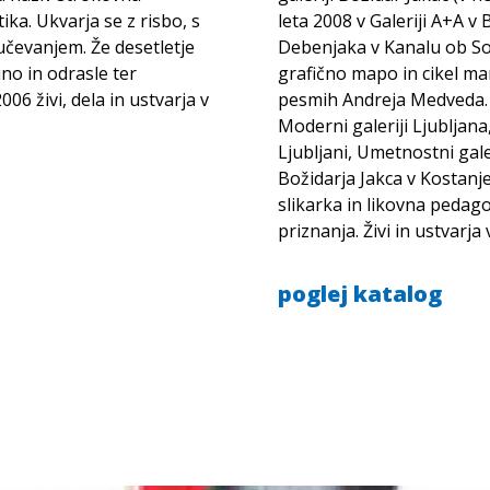
ka. Ukvarja se z risbo, s
leta 2008 v Galeriji A+A v B
oučevanjem. Že desetletje
Debenjaka v Kanalu ob Soči
no in odrasle ter
grafično mapo in cikel man
06 živi, dela in ustvarja v
pesmih Andreja Medveda. N
Moderni galeriji Ljublja
Ljubljani, Umetnostni galer
Božidarja Jakca v Kostanje
slikarka in likovna pedago
priznanja. Živi in ustvarja 
poglej katalog