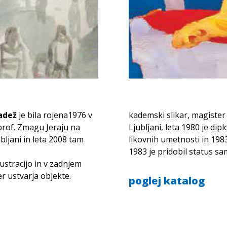
adež
je bila rojena1976 v
kademski slikar, magiste
i prof. Zmagu Jeraju na
Ljubljani, leta 1980 je dip
bljani in leta 2008 tam
likovnih umetnosti in 1983
1983 je pridobil status s
lustracijo in v zadnjem
r ustvarja objekte.
poglej katalog