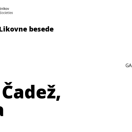
Likovne besede
U
GA
 Čadež,
a