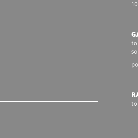
10
G
to
so
po
R
to