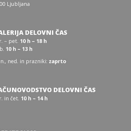
00 Ljubljana
ALERIJA DELOVNI ČAS
r. – pet.
10 h – 18 h
b.
10 h – 13 h
n., ned. in prazniki:
zaprto
AČUNOVODSTVO DELOVNI ČAS
r. in čet.
10 h – 14 h