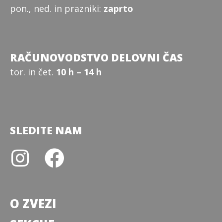
pon., ned. in prazniki:
zaprto
RAČUNOVODSTVO DELOVNI ČAS
tor. in čet.
10 h – 14 h
SLEDITE NAM
O ZVEZI