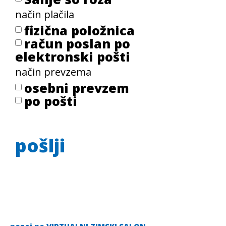
način plačila
fizična položnica
račun poslan po
elektronski pošti
način prevzema
osebni prevzem
po pošti
pošlji