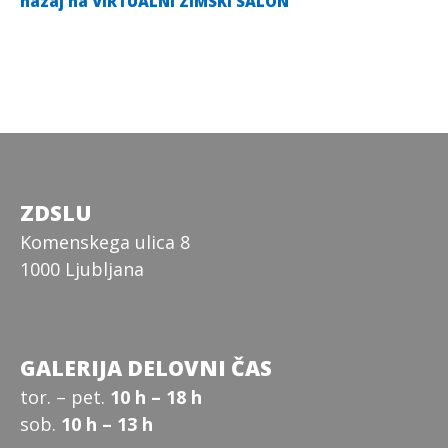
nazaj na VIRTUALNI ZIMSKI SALON
ZDSLU
Komenskega ulica 8
1000 Ljubljana
GALERIJA DELOVNI ČAS
tor. – pet.
10 h – 18 h
sob.
10 h – 13 h