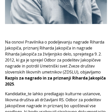
Na osnovi Pravilnika o podeljevanju nagrade Riharda
Jakopiča, priznanj Riharda Jakopiča in nagrade
Riharda Jakopiča za življenjsko delo, sprejetega 9. 2.
2012, ki ga je sprejel Odbor za podelitev Jakopičeve
nagrade in potrdil Umetniški svet Zveze društev
slovenskih likovnih umetnikov (ZDSLU), objavljamo
Razpis za nagrado in za priznanji Riharda Jakopiča
2025
.
Kandidatke_te lahko predlagajo kulturne ustanove,
likovna društva ali državljani RS. Odbor za podelitev
Jakopičeve nagrade in priznanj bo upošteval vse
predloge, ki bodo vsebovali strokovno dokumentacijo