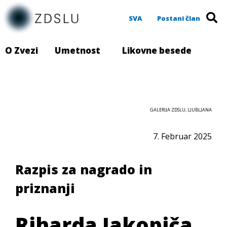
SVA
Postani član
O Zvezi
Umetnost
Likovne besede
GALERIJA ZDSLU, LJUBLJANA
7. Februar 2025
Razpis za nagrado in
priznanji
Riharda Jakopiča