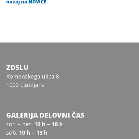
nazaj na NOVICE
ZDSLU
Komenskega ulica 8
1000 Ljubljana
GALERIJA DELOVNI ČAS
tor. – pet.
10 h – 18 h
sob.
10 h – 13 h