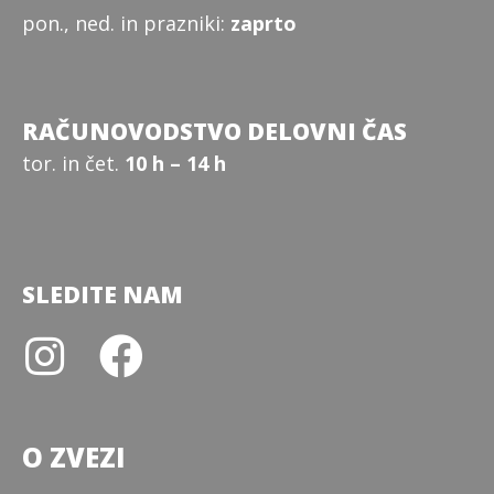
pon., ned. in prazniki:
zaprto
RAČUNOVODSTVO DELOVNI ČAS
tor. in čet.
10 h – 14 h
SLEDITE NAM
O ZVEZI