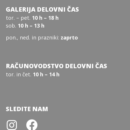
GALERIJA DELOVNI ČAS
tor. – pet.
10 h – 18 h
sob.
10 h – 13 h
pon., ned. in prazniki:
zaprto
RAČUNOVODSTVO DELOVNI ČAS
tor. in čet.
10 h – 14 h
SLEDITE NAM