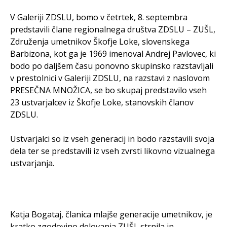
V Galeriji ZDSLU, bomo v četrtek, 8. septembra
predstavili člane regionalnega društva ZDSLU – ZUŠL,
Združenja umetnikov Škofje Loke, slovenskega
Barbizona, kot ga je 1969 imenoval Andrej Pavlovec, ki
bodo po daljšem času ponovno skupinsko razstavljali
v prestolnici v Galeriji ZDSLU, na razstavi z naslovom
PRESEČNA MNOŽICA, se bo skupaj predstavilo vseh
23 ustvarjalcev iz Škofje Loke, stanovskih članov
ZDSLU.
Ustvarjalci so iz vseh generacij in bodo razstavili svoja
dela ter se predstavili iz vseh zvrsti likovno vizualnega
ustvarjanja.
Katja Bogataj, članica mlajše generacije umetnikov, je
kratko zgodovino delovanja ZUŠL strnila in