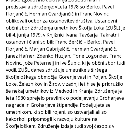
predstavila združenje: »Leta 1978 so Berko, Pavel
Florjančič, Herman Gvardjančič in Franc Novinc
oblikovali odbor za ustanovitev društva. Ustanovni
občni zbor Združenja umetnikov Škofja Loka (ZUŠL) je
bil 4. junija 1979, v Knjižnici Ivana Tavčarja. Takratni
ustanovni člani so bili: Franc Berčič – Berko, Pavel
Florjančič, Marjan Gabrijelčič, Herman Gvardjančič,
Janez Hafner, Zdenko Huzjan, Tone Logonder, Franc
Novinc, Jože Peternelj in Ive Šubic, ki je občni zbor tudi
vodil. ZUŠL danes združuje umetnike s širšega
škofjeloškega območja; Gorenje vasi in Poljan, Škofje
Loke, Železnikov in Žirov, v zadnji letih se je pridružilo
še nekaj umetnikov iz Medvod in Kranja. Združenje je
leta 1980 sprejelo pravilnik o podeljevanju Groharjeve
nagrade in Groharjeve štipendije. Podeljujeta se
umetnikom, ki so bili rojeni, so ustvarjali ali so
kakorkoli pripomogli k razvoju kulture na
Škofjeloškem. Združenje izdaja tudi svoj časopis v