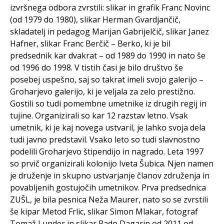
izvršnega odbora zvrstili: slikar in grafik Franc Novinc
(od 1979 do 1980), slikar Herman Gvardjančič,
skladatelj in pedagog Marijan Gabrijelčič, slikar Janez
Hafner, slikar Franc Berčič – Berko, ki je bil
predsednik kar dvakrat – od 1989 do 1990 in nato še
od 1996 do 1998. V tistih časi je bilo društvo še
posebej uspešno, saj so takrat imeli svojo galerijo –
Groharjevo galerijo, ki je veljala za zelo prestižno.
Gostili so tudi pomembne umetnike iz drugih regij in
tujine. Organizirali so kar 12 razstav letno. Vsak
umetnik, ki je kaj novega ustvaril, je lahko svoja dela
tudi javno predstavil. Vsako leto so tudi slavnostno
podelili Groharjevo štipendijo in nagrado. Leta 1997
so prvič organizirali kolonijo Iveta Šubica. Njen namen
je druženje in skupno ustvarjanje članov združenja in
povabljenih gostujočih umetnikov. Prva predsednica
ZUŠL, je bila pesnica Neža Maurer, nato so se zvrstili
še kipar Metod Frlic, slikar Simon Mlakar, fotograf
Tomaž Lunder in slikar Rado Dagarin od 2011 od