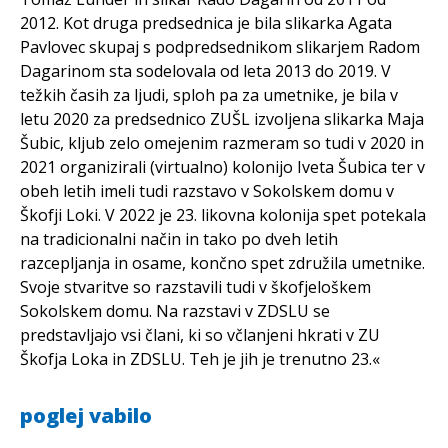
2012. Kot druga predsednica je bila slikarka Agata
Pavlovec skupaj s podpredsednikom slikarjem Radom
Dagarinom sta sodelovala od leta 2013 do 2019. V
težkih časih za ljudi, sploh pa za umetnike, je bila v
letu 2020 za predsednico ZUŠL izvoljena slikarka Maja
Šubic, kljub zelo omejenim razmeram so tudi v 2020 in
2021 organizirali (virtualno) kolonijo Iveta Šubica ter v
obeh letih imeli tudi razstavo v Sokolskem domu v
Škofji Loki. V 2022 je 23. likovna kolonija spet potekala
na tradicionalni način in tako po dveh letih
razcepljanja in osame, končno spet združila umetnike.
Svoje stvaritve so razstavili tudi v škofjeloškem
Sokolskem domu. Na razstavi v ZDSLU se
predstavljajo vsi člani, ki so včlanjeni hkrati v ZU
Škofja Loka in ZDSLU. Teh je jih je trenutno 23.«
poglej vabilo