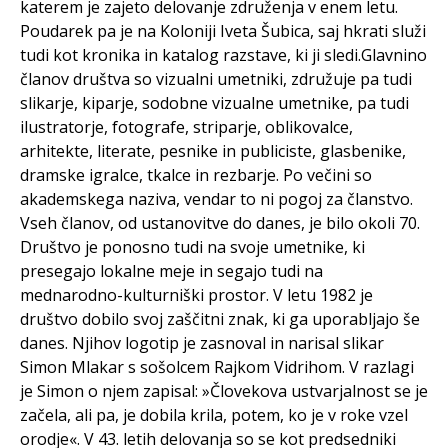
katerem je zajeto delovanje združenja v enem letu.
Poudarek pa je na Koloniji Iveta Šubica, saj hkrati služi
tudi kot kronika in katalog razstave, ki ji sledi.Glavnino
članov društva so vizualni umetniki, združuje pa tudi
slikarje, kiparje, sodobne vizualne umetnike, pa tudi
ilustratorje, fotografe, striparje, oblikovalce,
arhitekte, literate, pesnike in publiciste, glasbenike,
dramske igralce, tkalce in rezbarje. Po večini so
akademskega naziva, vendar to ni pogoj za članstvo.
Vseh članov, od ustanovitve do danes, je bilo okoli 70.
Društvo je ponosno tudi na svoje umetnike, ki
presegajo lokalne meje in segajo tudi na
mednarodno-kulturniški prostor. V letu 1982 je
društvo dobilo svoj zaščitni znak, ki ga uporabljajo še
danes. Njihov logotip je zasnoval in narisal slikar
Simon Mlakar s sošolcem Rajkom Vidrihom. V razlagi
je Simon o njem zapisal: »Človekova ustvarjalnost se je
začela, ali pa, je dobila krila, potem, ko je v roke vzel
orodje«. V 43. letih delovanja so se kot predsedniki