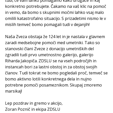
tudi, če vam lahko pomagamo kako drugače in kaj
konkretno potrebujete. Čakamo na vaš klic na pomoč
in vemo, da bomo s skupnimi močmi lahko vsaj malo
omilili katastrofalno situacijo. S prizadetimi nismo le v
mislih temveč bomo pomagali tudi v dejanjih!
Naša Zveza obstaja že 124 let in je nastala v glavnem
zaradi medsebojne pomoči med umetniki. Tako so
stanovski člani Zveze z donacijo umetniških del
zgradili tudi prvo umetnostno galerijo, galerijo
Riharda Jakopiča. ZDSLU se na vseh področjih in
instancah bori za lastni obstoj in za obstoj svojih
članov. Tudi tokrat ne bomo pogledali proč, temveč se
bomo aktivno lotili konkretnega dela in nujno
potrebne pomoči posameznikom. Skupaj zmoremo
marsikaj!
Lep pozdrav in gremo v akcijo,
Zoran Poznič in ekipa ZDSLU