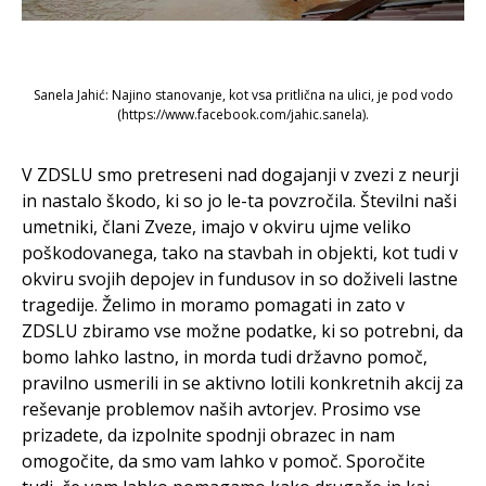
Sanela Jahić: Najino stanovanje, kot vsa pritlična na ulici, je pod vodo
(https://www.facebook.com/jahic.sanela).
V ZDSLU smo pretreseni nad dogajanji v zvezi z neurji
in nastalo škodo, ki so jo le-ta povzročila. Številni naši
umetniki, člani Zveze, imajo v okviru ujme veliko
poškodovanega, tako na stavbah in objekti, kot tudi v
okviru svojih depojev in fundusov in so doživeli lastne
tragedije. Želimo in moramo pomagati in zato v
ZDSLU zbiramo vse možne podatke, ki so potrebni, da
bomo lahko lastno, in morda tudi državno pomoč,
pravilno usmerili in se aktivno lotili konkretnih akcij za
reševanje problemov naših avtorjev. Prosimo vse
prizadete, da izpolnite spodnji obrazec in nam
omogočite, da smo vam lahko v pomoč. Sporočite