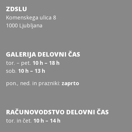
ZDSLU
Komenskega ulica 8
1000 Ljubljana
GALERIJA DELOVNI ČAS
tor. – pet.
10 h – 18 h
sob.
10 h – 13 h
pon., ned. in prazniki:
zaprto
RAČUNOVODSTVO DELOVNI ČAS
tor. in čet.
10 h – 14 h