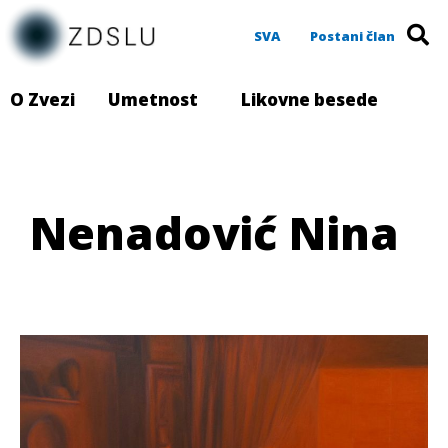
SVA
Postani član
O Zvezi
Umetnost
Likovne besede
Nenadović Nina