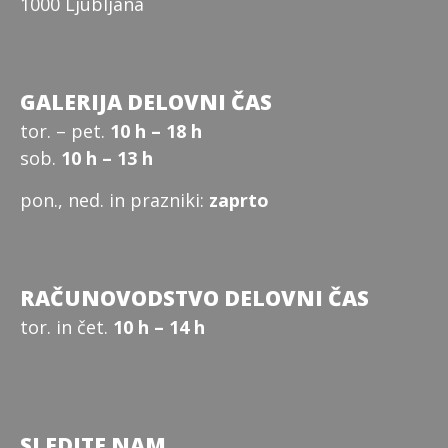
1000 Ljubljana
GALERIJA DELOVNI ČAS
tor. – pet.
10 h – 18 h
sob.
10 h – 13 h
pon., ned. in prazniki:
zaprto
RAČUNOVODSTVO DELOVNI ČAS
tor. in čet.
10 h – 14 h
SLEDITE NAM