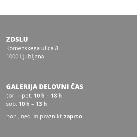
ZDSLU
Komenskega ulica 8
1000 Ljubljana
GALERIJA DELOVNI ČAS
tor. – pet.
10 h – 18 h
sob.
10 h – 13 h
pon., ned. in prazniki:
zaprto