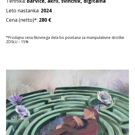
Tehnika:
barvice, akril, svinčnik, digitalna
Leto nastanka:
2024
Cena (netto)*:
280
€
*Prodajna cena likovnega dela bo povišana za manipulativne stroške
ZDSLU – 15%