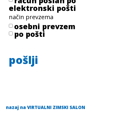
račun poslan po
elektronski pošti
način prevzema
osebni prevzem
po pošti
pošlji
nazaj na VIRTUALNI ZIMSKI SALON