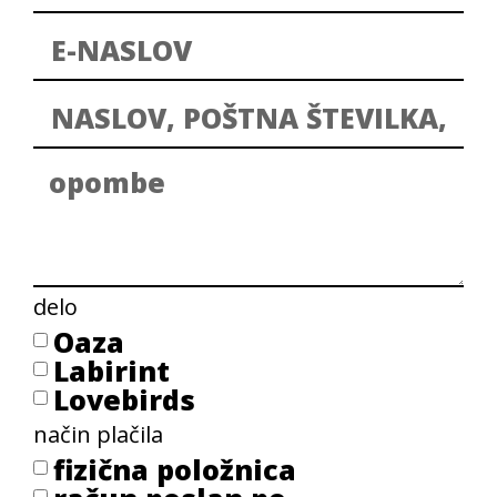
delo
Oaza
Labirint
Lovebirds
način plačila
fizična položnica