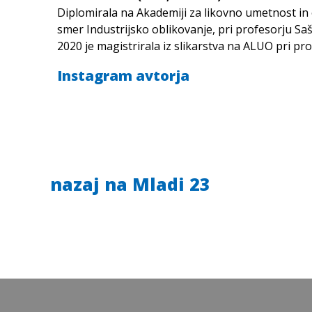
Diplomirala na Akademiji za likovno umetnost in o
in v Lizboni. Bila je nominirana za Prešernovo na
smer Industrijsko oblikovanje, pri profesorju Saš
2020 je magistrirala iz slikarstva na ALUO pri pr
Instagram avtorja
nazaj na Mladi 23