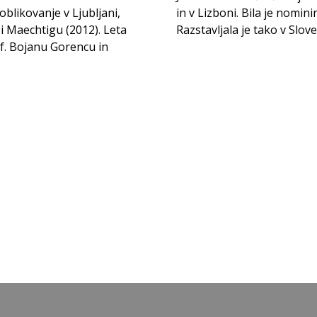
blikovanje v Ljubljani,
grado za diplomsko delo.
i Maechtigu (2012). Leta
Razstavljala je tako v Sloven
of. Bojanu Gorencu in