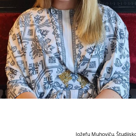
Jožefu Muhoviču. Študijsko 