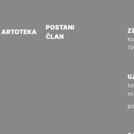
POSTANI
Z
ARTOTEKA
ČLAN
Ko
10
G
to
so
po