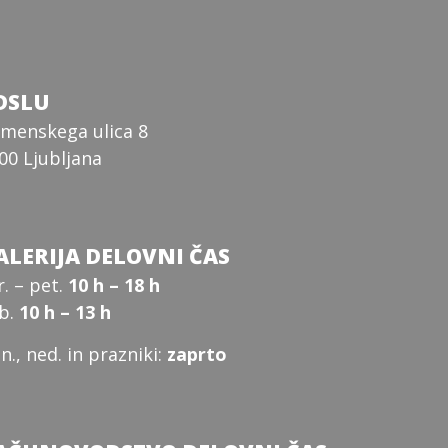
DSLU
menskega ulica 8
00 Ljubljana
ALERIJA DELOVNI ČAS
r. – pet.
10 h – 18 h
b.
10 h – 13 h
n., ned. in prazniki:
zaprto