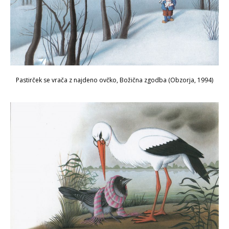
Pastirček se vrača z najdeno ovčko, Božična zgodba (Obzorja, 1994)