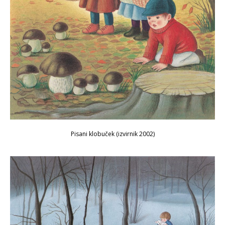
Pisani klobuček (izvirnik 2002)