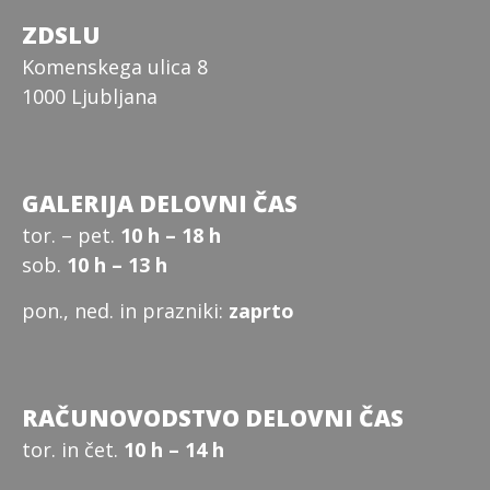
ZDSLU
Komenskega ulica 8
1000 Ljubljana
GALERIJA DELOVNI ČAS
tor. – pet.
10 h – 18 h
sob.
10 h – 13 h
pon., ned. in prazniki:
zaprto
RAČUNOVODSTVO DELOVNI ČAS
tor. in čet.
10 h – 14 h